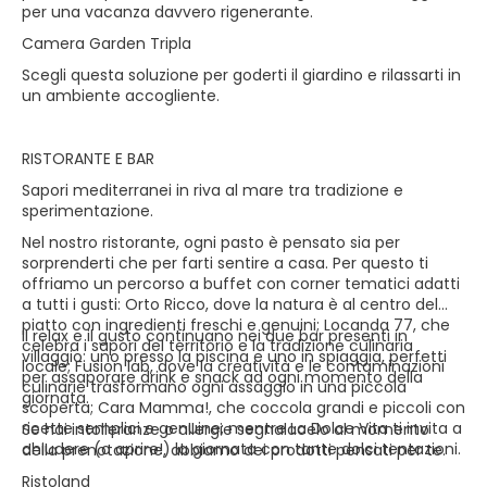
per una vacanza davvero rigenerante.
Camera Garden Tripla
Scegli questa soluzione per goderti il giardino e rilassarti in
un ambiente accogliente.
RISTORANTE E BAR
Sapori mediterranei in riva al mare tra tradizione e
sperimentazione.
Nel nostro ristorante, ogni pasto è pensato sia per
sorprenderti che per farti sentire a casa. Per questo ti
offriamo un percorso a buffet con corner tematici adatti
a tutti i gusti: Orto Ricco, dove la natura è al centro del
piatto con ingredienti freschi e genuini; Locanda 77, che
Il relax e il gusto continuano nei due bar presenti in
celebra i sapori del territorio e la tradizione culinaria
villaggio: uno presso la piscina e uno in spiaggia, perfetti
locale; Fusion lab, dove la creatività e le contaminazioni
per assaporare drink e snack ad ogni momento della
culinarie trasformano ogni assaggio in una piccola
giornata.
scoperta; Cara Mamma!, che coccola grandi e piccoli con
ricette semplici e genuine; mentre La Dolce Vita ti invita a
Se hai intolleranze o allergie segnalacelo al momento
chiudere (o aprire!) la giornata con tante dolci tentazioni.
della prenotazione, abbiamo dei prodotti pensati per te.
Ristoland