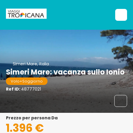
Simeri Mare, Italia
Simeri Mare: vacanza sullo Ionio
Volo+Soggiorno
Ref ID:
48777021
Prezzo per persona Da
1.396 €