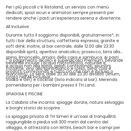
Per i più piccoli c’è Ristoland, un servizio con menù
dedicati, spazi sicuri e animatori sempre presenti per
rendere anche i pasti un’esperienza serena e divertente.
All Inclusive
Durante tutto il soggiorno disponibili, gratuitamente*, in
tutti i bar della struttura, caffetteria espressa, granite e
soft drink. Inoltre, al bar centrale, dalle 12.00 alle 23:30
disponibili spritz, aperitivo analcolico, prosecco, birra alla
spina, limoncello, amaro della casa e sambuca. Ai pasti
* a pagamento alcolici e superalcolici Premium, bevande
bevande incluse (acqua microfiltrata, naturale e
e acqua non alla spina, gelati confezionati, spuntini,
frizzante, vino alla spina bianco e rosso, birra, cola e
prodotti confezionati e tutto ciò che non è incluso o
aranciata). La sera, dalle 20.30 alle 23.30 distillati (Rhum,
citato nell’All Inclusive.
Vodka e Gin) e cocktail (lista indicata al bar). Merenda
pomeridiana per i bambini presso il TH Land.
SPIAGGIA E PISCINE
La Calabria che incanta: spiagge dorate, natura selvaggia
e borghi storici da scoprire.
La spiaggia privata di TH Simeri è un’oasi di tranquillità:
raggiungibile a piedi,a soli 300 metri dal centro del
villaggio, è attrezzata con lettini, beach bar e campi per