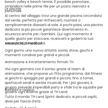
beach volley e beach tennis. È possibile prenotare
ombrelloni nelle prime file per un posto riservato e
Le piscine
personale.
Al centro del villaggio trovi una grande piscina circondata
dal verde, perfetta per rinfrescarti, nuotare o
semplicemente rilassarti al sole. A pochi passi, una piscina
dedicata ai più piccoli garantisce divertimento in
sicurezza anche per i bambini. Qui ogni momento è
quello giusto per staccare, ricaricarti e goderti la tua
vacanza in piena libertà.
ANIMAZIONE E FAMIGLIA
Ogni giorno una nuova attività: sorrisi, show, giochi e
momenti condivisi per grandi e piccoli.
Animazione e intrattenimento firmati TH
Vivi ogni giornata con il sorriso grazie al team di
animazione, che propone un fitto programma: dal fitness
ai giochi in spiaggia per grandi e piccini, fino a tornei,
spettacoli serali e serate musicali. Per i più giovani, il
gruppo prevede imperdibili party e sfide tra le squadre per
Bambini e ragazzi
godersi ogni istante grazie al TH Land.
Tutto il mondo TH Land Sprint dedicato ai piccoli ospiti,
divisi per fascia d’età: