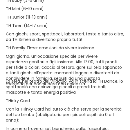
TH Baby (3-5 anni)
TH Mini (6-10 anni)
TH Junior (11-13 anni)
TH Teen (14-17 anni)
Con giochi, sport, spettacoli, laboratori, feste e tanto altro,
da TH Simeri si divertono proprio tutti!
TH Family Time: emozioni da vivere insieme
Ogni giorno, un’occasione speciale per vivere
esperienze genitori e figli insieme. Alle 17.00, tutti pronti
per sfide a colori, caccia al tesoro, gare sul telo saponato
e tanti giochi all’aperto: momenti leggeri e divertenti da
condividere in famiglia, seguiti da una gustosa
La sera, nel teatro del villaggio, va in scena la TH Dance, lo
merenda per concludere con dolcezza.
spettacolo che coinvolge piccoli e grandi tra balli,
mascotte e tanta energia positiva.
THinky Card
Con la THinky Card hai tutto ciò che serve per la serenità
del tuo bimbo (obbligatoria per i piccoli ospiti da 0 a 1
anno):
In camera troverai set biancheria, culla, fasciatoio,