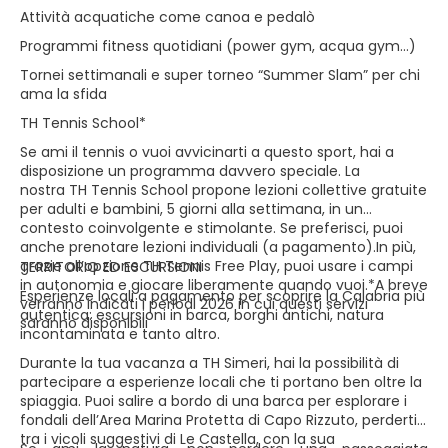
Attività acquatiche come canoa e pedalò
Programmi fitness quotidiani (power gym, acqua gym…)
Tornei settimanali e super torneo “Summer Slam” per chi
ama la sfida
TH Tennis School*
Se ami il tennis o vuoi avvicinarti a questo sport, hai a
disposizione un programma davvero speciale. La
nostra TH Tennis School propone lezioni collettive gratuite
per adulti e bambini, 5 giorni alla settimana, in un
contesto coinvolgente e stimolante. Se preferisci, puoi
anche prenotare lezioni individuali (a pagamento).In più,
grazie all’opzione TH Tennis Free Play, puoi usare i campi
TERRITORIO ED ESCURSIONI
in autonomia e giocare liberamente quando vuoi.*A breve
Esperienze locali a pagamento per scoprire la Calabria più
verranno indicati i periodi 2026 in cui questi servizi
autentica: escursioni in barca, borghi antichi, natura
saranno disponibili
incontaminata e tanto altro.
Durante la tua vacanza a TH Simeri, hai la possibilità di
partecipare a esperienze locali che ti portano ben oltre la
spiaggia. Puoi salire a bordo di una barca per esplorare i
fondali dell’Area Marina Protetta di Capo Rizzuto, perderti
tra i vicoli suggestivi di Le Castella, con la sua