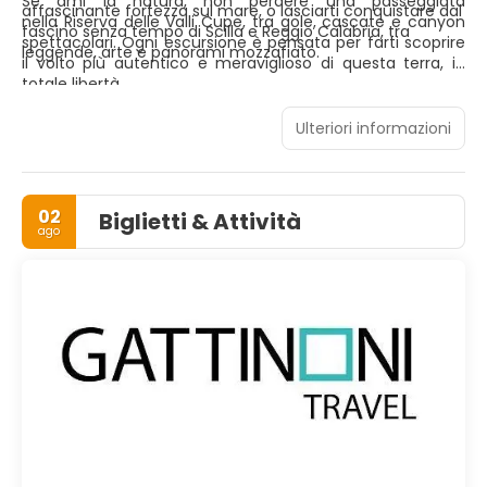
Se ami la natura, non perdere una passeggiata
affascinante fortezza sul mare, o lasciarti conquistare dal
nella Riserva delle Valli Cupe, tra gole, cascate e canyon
fascino senza tempo di Scilla e Reggio Calabria, tra
spettacolari. Ogni escursione è pensata per farti scoprire
leggende, arte e panorami mozzafiato.
il volto più autentico e meraviglioso di questa terra, in
totale libertà.
Ulteriori informazioni
02
Biglietti & Attività
ago