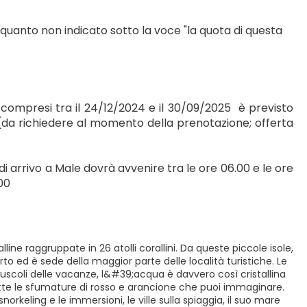
 quanto non indicato sotto la voce "la quota di questa 
i compresi tra il 24/12/2024 e il 30/09/2025 
 è previsto 
da richiedere al momento della prenotazione; offerta 
di arrivo a Male dovrà avvenire tra le ore 06.00 e le ore 
00
lline raggruppate in 26 atolli corallini. Da queste piccole isole,
to ed è sede della maggior parte delle località turistiche. Le
scoli delle vacanze, l&#39;acqua è davvero così cristallina
utte le sfumature di rosso e arancione che puoi immaginare.
norkeling e le immersioni, le ville sulla spiaggia, il suo mare