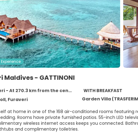
 Experience
ri Maldives - GATTINONI
ri - At 270.3 km from the centre
WITH BREAKFAST
Garden Villa (TRASFERIM
oll, Furaveri
elf at home in one of the 168 air-conditioned rooms featuring r
dding. Rooms have private furnished patios. 55-inch LED televi
limentary wireless internet access keeps you connected. Bath
thtubs and complimentary toiletries.