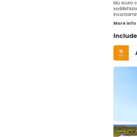
blu scuro c
soddisfazio
incontamin
More info
Include
11
Jan