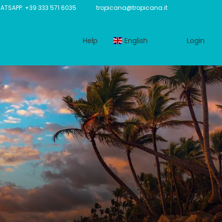
TSAPP: +39 333 571 6035
tropicana@tropicana.it
Help
English
Login