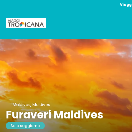
Viagg
Maldives, Maldives
Furaveri Maldives
Solo soggiorno