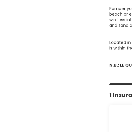
Pamper you
beach or e
wireless i
and sand a
Located in 
is within t
N.B.: LE 
1 Insur