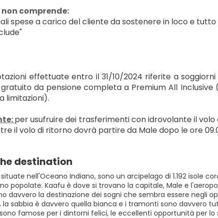
a non comprende:
ali spese a carico del cliente da sostenere in loco e tutto
clude"
tazioni effettuate entro il 31/10/2024 riferite a soggiorn
 gratuito da pensione completa a Premium All Inclusive (
 limitazioni).
te: 
per usufruire dei trasferimenti con idrovolante il volo 
re il volo di ritorno dovrà partire da Male dopo le ore 09.
he destination
 situate nell'Oceano Indiano, sono un arcipelago di 1.192 isole cora
no popolate. Kaafu è dove si trovano la capitale, Male e l'aeropor
no davvero la destinazione dei sogni che sembra essere negli opu
, la sabbia è davvero quella bianca e i tramonti sono davvero t
sono famose per i dintorni felici, le eccellenti opportunità per lo s