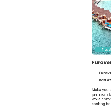
Travel
Furave
Furave
Raa At
Make yours
premium be
while comp
soaking ba