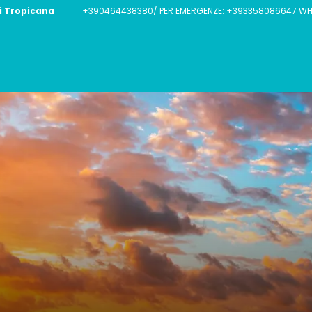
i Tropicana
+390464438380/ PER EMERGENZE: +393358086647 WHA