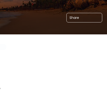
Share
o