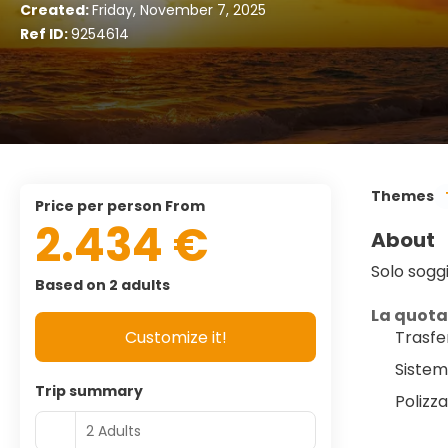
Created:
Friday, November 7, 2025
Ref ID:
9254614
Themes
price per person From
2.434 €
About
Solo sogg
Based on 2 adults
La quot
Customize it!
Trasfe
Sistem
Trip summary
Polizz
2 Adults