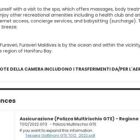
rself with a visit to the spa, which offers massages, body treat
njoy other recreational amenities including a health club and a
nternet access, concierge services, and babysitting (surcharge)
 breeze.
Furaveri, Furaveri Maldives is by the ocean and within the vicin
he region of Hanifaru Bay.
QUOTE DELLA CAMERA INCLUDONO I TRASFERIMENTI DA/PER L'A
ances
Assicurazione (Polizza Multirischio GTE) - Regione
T012/2022 GT3
-
Polizza Multirischio GTE
If you want to expand this information:
Tessera Gattinoni GTE T012_2022.pdf