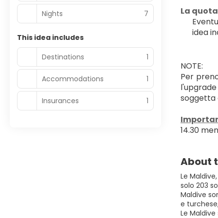
﻿La quot
Nights
7
Eventu
idea in
This idea includes
Destinations
1
NOTE:
Per preno
Accommodations
1
l'upgrade
soggetta a
Insurances
1
﻿Importan
14.30 ment
About t
Le Maldive,
solo 203 so
Maldive so
e turchese
Le Maldive 