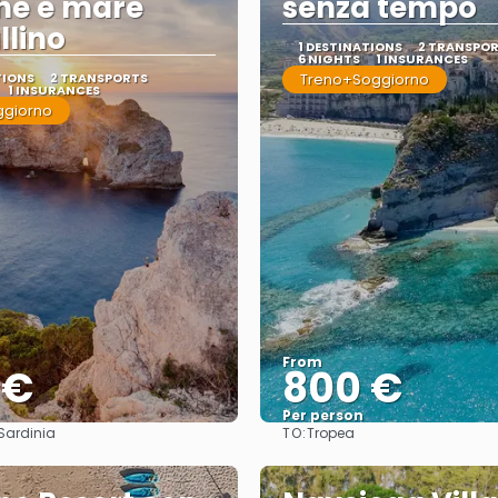
he e mare
senza tempo
llino
1 DESTINATIONS
2 TRANSPO
6 NIGHTS
1 INSURANCES
TIONS
2 TRANSPORTS
Treno+Soggiorno
1 INSURANCES
ggiorno
From
 €
800 €
Per person
TO:
 Sardinia
Tropea
See
See