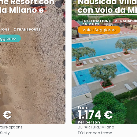
ne Resort con
Nausicaa Vill
da Milano e
con volo da M
a
1 DESTINATIONS
2 TRANSPO
7 NIGHTS
TIONS
2 TRANSPORTS
Volo+Soggiorno
oggiorno
From
1 €
1.174 €
Per person
DEPARTURE:
ture options
Milano
See
See
TO:
Sicily
Lamezia terme