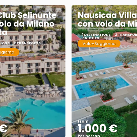
Club Selinunte
Nausicaa Vill
olo da Milano
con volo da M
ta
1 DESTINATIONS
2 TRANSPO
7 NIGHTS
TIONS
2 TRANSPORTS
Volo+Soggiorno
ggiorno
From
 €
1.000 €
Per person