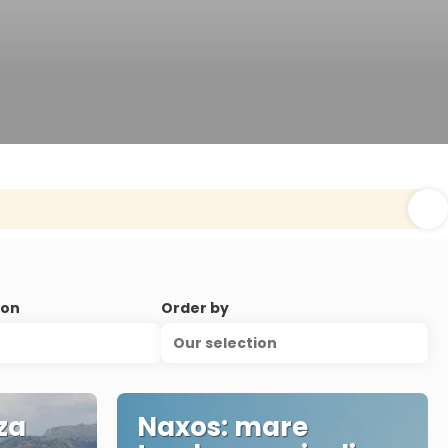
ion
Order by
Our selection
za
Naxos: mare