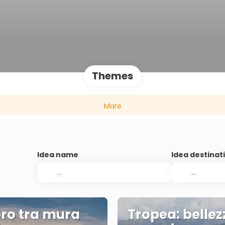
Themes
Mare
Idea name
Idea destinat
ro tra mura
Tropea: bellez