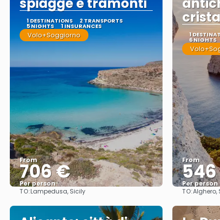
spiagge e tramonti
antic
crista
1 DESTINATIONS
2 TRANSPORTS
5 NIGHTS
1 INSURANCES
Volo+Soggiorno
1 DESTINA
6 NIGHTS
Volo+So
From
From
706 €
546
Per person
Per person
TO:
TO:
Lampedusa, Sicily
Alghero,
See