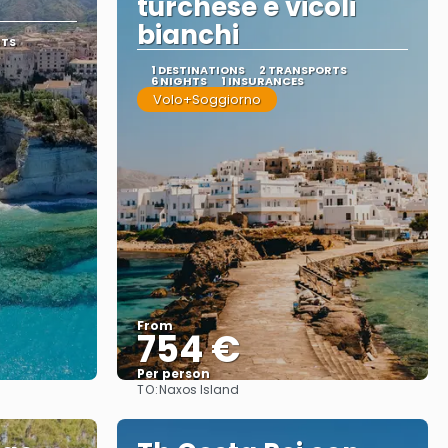
turchese e vicoli
bianchi
RTS
1 DESTINATIONS
2 TRANSPORTS
6 NIGHTS
1 INSURANCES
Volo+Soggiorno
From
754 €
Per person
TO:
Naxos Island
See