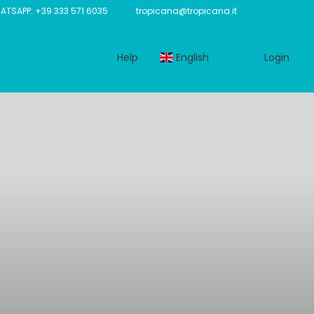
TSAPP: +39 333 571 6035
tropicana@tropicana.it
Help
English
Login