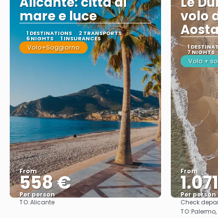
Alicante: città di
Le Du
mare e luce
volo 
Aost
1 DESTINATIONS
2 TRANSPORTS
6 NIGHTS
1 INSURANCES
Volo+Soggiorno
1 DESTINA
7 NIGHTS
Volo + s
From
From
558 €
1.07
Per person
Per person
TO:
Alicante
Check depar
See
TO:
Palermo, 