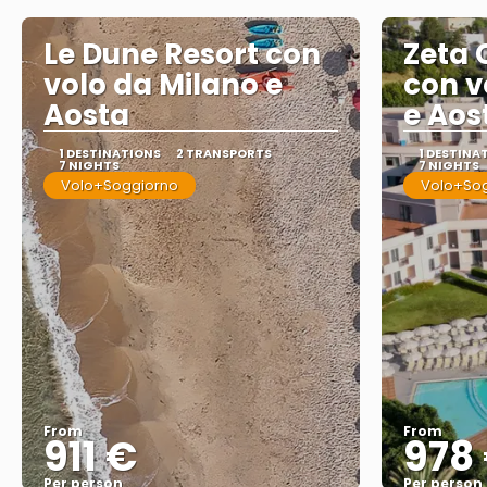
Le Dune Resort con
Zeta 
volo da Milano e
con v
Aosta
e Aos
1 DESTINATIONS
2 TRANSPORTS
1 DESTINA
7 NIGHTS
7 NIGHTS
Volo+Soggiorno
Volo+So
From
From
911 €
978
Per person
Per person