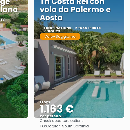
age
Th Costa Rei con
ilano
volo da Palermo e
Aosta
RTS
1 DESTINATIONS
2 TRANSPORTS
7 NIGHTS
Volo+Soggiorno
From
1.163 €
Per person
Check departure options
See
TO:
Cagliari, South Sardinia