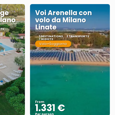
age
Voi Arenella con
ilano
volo da Milano
Linate
RTS
1 DESTINATIONS
2 TRANSPORTS
7 NIGHTS
Volo+Soggiorno
From
1.331 €
Per person