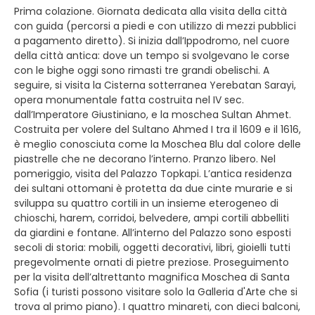
Prima colazione. Giornata dedicata alla visita della città
con guida (percorsi a piedi e con utilizzo di mezzi pubblici
a pagamento diretto). Si inizia dall’Ippodromo, nel cuore
della città antica: dove un tempo si svolgevano le corse
con le bighe oggi sono rimasti tre grandi obelischi. A
seguire, si visita la Cisterna sotterranea Yerebatan Sarayi,
opera monumentale fatta costruita nel IV sec.
dall’Imperatore Giustiniano, e la moschea Sultan Ahmet.
Costruita per volere del Sultano Ahmed I tra il 1609 e il 1616,
è meglio conosciuta come la Moschea Blu dal colore delle
piastrelle che ne decorano l’interno. Pranzo libero. Nel
pomeriggio, visita del Palazzo Topkapi. L’antica residenza
dei sultani ottomani è protetta da due cinte murarie e si
sviluppa su quattro cortili in un insieme eterogeneo di
chioschi, harem, corridoi, belvedere, ampi cortili abbelliti
da giardini e fontane. All’interno del Palazzo sono esposti
secoli di storia: mobili, oggetti decorativi, libri, gioielli tutti
pregevolmente ornati di pietre preziose. Proseguimento
per la visita dell’altrettanto magnifica Moschea di Santa
Sofia (i turisti possono visitare solo la Galleria d'Arte che si
trova al primo piano). I quattro minareti, con dieci balconi,