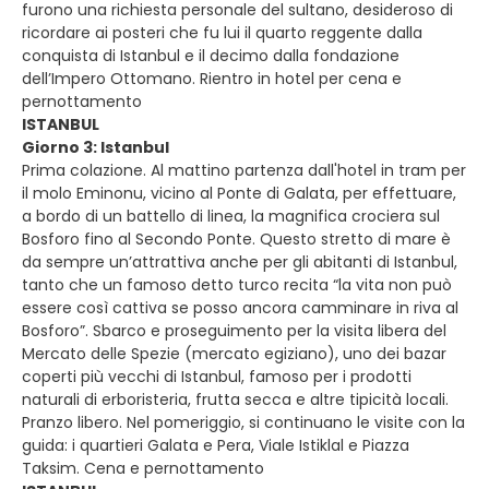
furono una richiesta personale del sultano, desideroso di
ricordare ai posteri che fu lui il quarto reggente dalla
conquista di Istanbul e il decimo dalla fondazione
dell’Impero Ottomano. Rientro in hotel per cena e
pernottamento
ISTANBUL
Giorno 3: Istanbul
Prima colazione. Al mattino partenza dall'hotel in tram per
il molo Eminonu, vicino al Ponte di Galata, per effettuare,
a bordo di un battello di linea, la magnifica crociera sul
Bosforo fino al Secondo Ponte. Questo stretto di mare è
da sempre un’attrattiva anche per gli abitanti di Istanbul,
tanto che un famoso detto turco recita “la vita non può
essere così cattiva se posso ancora camminare in riva al
Bosforo”. Sbarco e proseguimento per la visita libera del
Mercato delle Spezie (mercato egiziano), uno dei bazar
coperti più vecchi di Istanbul, famoso per i prodotti
naturali di erboristeria, frutta secca e altre tipicità locali.
Pranzo libero. Nel pomeriggio, si continuano le visite con la
guida: i quartieri Galata e Pera, Viale Istiklal e Piazza
Taksim. Cena e pernottamento